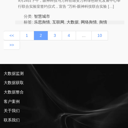
9月26日下午，眼神科技与万科在雄安万科绿色研究发展中心举
行联合实验室签约仪式，宣告 “万科-眼神科技联合实验 […]
分类:
智慧城市
标签:
乐思舆情
,
互联网
,
大数据
,
网络舆情
,
舆情
分析
,
舆情热点
,
舆情监测
作者:
KnowlesysOp
<<
1
2
3
4
…
10
>>
大数据监测
大数据获取
大数据整合
客户案例
关于我们
联系我们