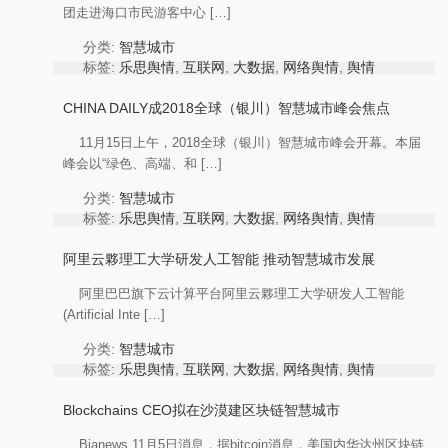
团走进海口市民游客中心 […]
分类:
智慧城市
标签:
乐思舆情
,
互联网
,
大数据
,
网络舆情
,
舆情
分析
,
舆情热点
,
舆情监测
作者:
KnowlesysOp
CHINA DAILY成2018全球（银川）智慧城市峰会焦点
11月15日上午，2018全球（银川）智慧城市峰会开幕。本届
峰会以“绿色、高端、和 […]
分类:
智慧城市
标签:
乐思舆情
,
互联网
,
大数据
,
网络舆情
,
舆情
分析
,
舆情热点
,
舆情监测
作者:
KnowlesysOp
阿里云夥理工大学研发人工智能 推动智慧城市发展
阿里巴巴旗下云计算平台阿里云夥理工大学研发人工智能
(Artificial Inte […]
分类:
智慧城市
标签:
乐思舆情
,
互联网
,
大数据
,
网络舆情
,
舆情
分析
,
舆情热点
,
舆情监测
作者:
KnowlesysOp
Blockchains CEO拟在沙漠建区块链智慧城市
Bianews 11月5日消息，据bitcoin消息，美国内华达州区块链