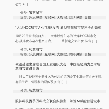
公司Blo […]
分类:
智慧城市
标签:
乐思舆情
,
互联网
,
大数据
,
网络舆情
,
舆情
分析
,
舆情热点
,
舆情监测
作者:
KnowlesysOp
“大华HOC城市之心”战略发布 新型智慧城市架构全面亮相
10月22日安博会前夕，由大华股份主办的“大华HOC城市之
心”战略发布会在北京开启。 重新定义新出发 推出 […]
分类:
智慧城市
标签:
乐思舆情
,
互联网
,
大数据
,
网络舆情
,
舆情
分析
,
舆情热点
,
舆情监测
作者:
KnowlesysOp
依图受邀出席联合国工发组织大会，中国经验助力全球智
慧城市建设升级
以人工智能等创新技术为代表的第四次工业革命正在改变现
有的生产、管理和治理体系,如何 […]
分类:
智慧城市
标签:
乐思舆情
,
互联网
,
大数据
,
网络舆情
,
舆情
头条
,
舆情热点
,
舆情监测
眼神科技携手万科成立联合实验室，加速AI赋能智慧城市
作者:
KnowlesysOp