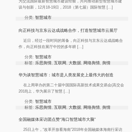
为交流国际最新智慧城市建设经验，共同推动新型智慧城市建
设与创新，12月18-19日，2018（第七届）国际智慧 […]
分类:
智慧城市
标签:
乐思舆情
,
互联网
,
大数据
,
网络舆情
,
舆情
分析
,
舆情热点
,
舆情监测
向正科技与京东云达成战略合作，打造智慧城市云展厅
作者:
KnowlesysOp
近日，经过一段时间的筹备，向正科技与京东云达成战略合
作，向正科技在展厅中控的多年耕 […]
分类:
智慧城市
标签:
乐思舆情
,
互联网
,
大数据
,
网络舆情
,
舆情
分析
,
舆情热点
,
舆情监测
作者:
KnowlesysOp
华为谈智慧城市：城市是人类发展史上最伟大的创造
在上周举办的第二十届中国国际高新技术成果交易会(高交会
2018)上，华为展示了智慧 […]
分类:
智慧城市
标签:
乐思舆情
,
互联网
,
大数据
,
网络舆情
,
舆情
分析
,
舆情热点
,
舆情监测
作者:
KnowlesysOp
全国融媒体采访团点赞“海口智慧城市大脑”
25日上午，“改革开放看海南”2018年全国融媒体海南行采访