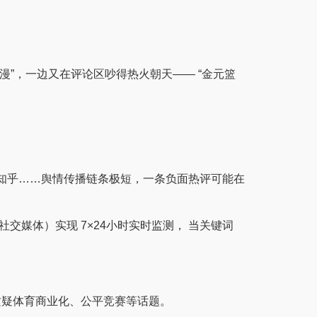
”，一边又在评论区吵得热火朝天—— “金元篮
知乎……舆情传播链条极短，一条负面热评可能在
交媒体）实现 7×24小时实时监测， 当关键词
在质疑体育商业化、公平竞赛等话题。