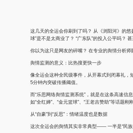
这几天的全运会你刷到了吗？ 从《浏阳河》的悠
球”是不是太商业了？ “广东队”的投入公平吗？ 
你以为这只是网友的碎嘴？ 在专业的舆情分析师
舆情监测的意义：比热搜更快一步
像全运会这种全民级事件，从开幕式到闭幕礼，
5分钟内突破传播阈值。
而“乐思网络舆情监测系统”，就是在这条高速信息
如“全红婵”、“金元篮球”、“王老吉赞助”等话
从“自豪”到“反思”：情绪温度也是数据
这次全运会的舆情其实非常典型—— 一半是“民族