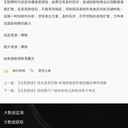
互联网时代信息传播速度很快，如果没有及时应对，造成的影响将会以指数级速
度扩散。在发现舆情后，不能等待拖延，否则就容易错失有效应对的关键时机；
须第一时间研判分析，尽快拿出方案，及时应对，尽早控制住舆情扩散，力争将
负面影响降到最小。
信息来源：网络
图片来源：网络
如有侵权请联系删文
每日舆情
蛋壳公寓
上一篇 :
【乐思舆情】砖头垫底空跑 奇瑞新能源车被指骗补事件猫腻
下一篇 :
【乐思舆情】投机取巧？娃哈哈幼儿奶粉业务引争议
大数据监测
大数据获取