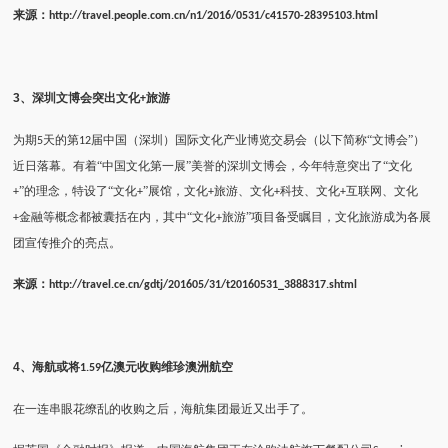
来源：
http://travel.people.com.cn/n1/2016/0531/c41570-28395103.html
3
、深圳文博会突出文化
旅游
+
为期
天的第
届中国（深圳）国际文化产业博览交易会（以下简称“文博会”）
5
12
近日落幕。有着“中国文化第一展”美誉的深圳文博会，今年特意突出了“文化
”的理念，特设了“文化
”展馆，文化
旅游、文化
科技、文化
互联网、文化
+
+
+
+
+
金融等概念都被囊括在内，其中“文化
旅游”项目备受瞩目，文化旅游成为各展
+
+
团宣传推介的亮点。
来源：
http://travel.ce.cn/gdtj/201605/31/t20160531_3888317.shtml
4
、海航或将
亿澳元收购维珍澳洲航空
1.59
在一连串眼花缭乱的收购之后，海航集团最近又出手了。