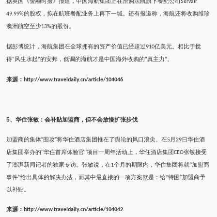
据英国《金融时报》报道，中国海航集团正在洽购法航旗下餐配公司
Servair
的股权，拟在航班餐配业务上再下一城。还有报道称，海航还将收购维珍
49.99%
澳洲航空至少
的股份。
13%
据彭博统计，海航集团在全球拥有的资产价值已经超过
亿美元。相比于搅
910
得
风生水起
的安邦，低调的海航才是中国海外收购的
真主力
。
“
”
“
”
来源：
http://www.traveldaily.cn/article/104046
5
、华住张敏：会补贴加盟商，但不会放慢扩张步伐
加盟商的集体“围攻”将华住酒店集团推在了舆论的风口浪尖。在
月
日华住酒
5
29
店集团举办的“华住首席体验官”项目一周年活动上，华住酒店集团
张敏接受
CEO
了澎湃新闻记者的独家专访。张敏说，在
个月的期限内，华住集团将就“加盟商
1
事件”给出具体的解决办法，而其中最直接的一项方案就是：给“特困”加盟商予
以补贴。
来源：
http://www.traveldaily.cn/article/104042