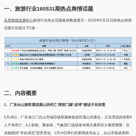
一、旅游
行业
160
531
期热点舆情话题
乐思舆情监测中心
旅游行业热点话题板块数据显示：2016年5月31日的热点舆情
话题分别是以下5条：
二、
内容概要
1
、广东台山游客漂流遇山洪死亡 两部门踢“皮球”都说不应担责
5
月
日，广东省江门台山市端芬镇凤凰峡旅游区遇山洪袭击，正在漂流的游客
28
8
人不幸死亡，
人获救。事故前，气象部门连续发布两次暴雨至大暴雨预警，但
6
未能阻挡“夺命漂流”照常营业。
月
日举行的新闻发布会上，台山市旅游局和
5
29