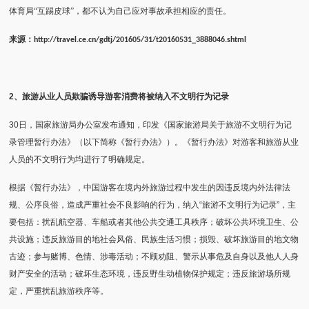
体育局“互踢皮球”，都不认为自己应对事故承担相应的责任。
来源：
http://travel.ce.cn/gdtj/201605/31/t20160531_3888046.shtml
2
、旅游从业人员欺骗诱导游客消费将被纳入不文明行为记录
30
日，国家旅游局办公室发布通知，印发《国家旅游局关于旅游不文明行为记
录管理暂行办法》（以下简称《暂行办法》）。《暂行办法》对游客和旅游从业
人员的不文明行为均进行了明确规定。
根据《暂行办法》，中国游客在境内外旅游过程中发生的因违反境内外法律法
规、公序良俗，造成严重社会不良影响的行为，纳入“旅游不文明行为记录”，主
要包括：扰乱航空器、车船或者其他公共交通工具秩序；破坏公共环境卫生、公
共设施；违反旅游目的地社会风俗、民族生活习惯；损毁、破坏旅游目的地文物
古迹；参与赌博、色情、涉毒活动；不顾劝阻、警示从事危及自身以及他人人身
财产安全的活动；破坏生态环境，违反野生动植物保护规定；违反旅游场所规
定，严重扰乱旅游秩序等。